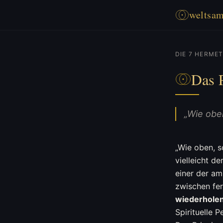
weltsa
DIE 7 HERMET
Das 
„Wie oben
„Wie oben, s
vielleicht d
einer der am
zwischen fer
wiederholen 
Spirituelle P