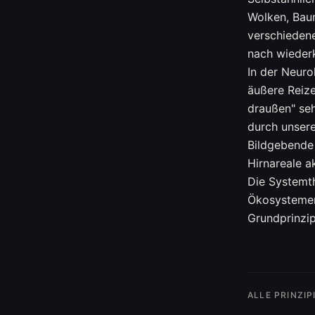
Wolken, Bau
verschiedene
nach wieder
In der Neuro
äußere Reize
draußen" seh
durch unser
Bildgebende
Hirnareale ak
Die Systemt
Ökosystemen
Grundprinzi
ALLE PRINZIP