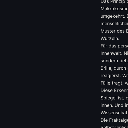
Das Prinzip
Makrokosmos 
umgekehrt. 
menschlichen
Muster des B
Wurzeln.
Für das pers
Innenwelt. N
sondern tief
Brille, durc
reagierst. W
Fülle trägt,
Diese Erkenn
Spiegel ist,
innen. Und in
Wissenschaft
Die Fraktalg
Selbstähnlic