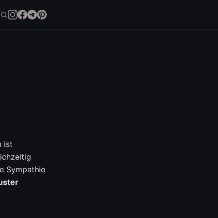
 ist
ichzeitig
he Sympathie
uster