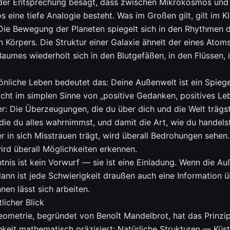
 der Entsprechung besagt, dass zwischen Mikrokosmos und
eine tiefe Analogie besteht. Was im Großen gilt, gilt im K
Die Bewegung der Planeten spiegelt sich in den Rhythmen 
 Körpers. Die Struktur einer Galaxie ähnelt der eines Atom
aumes wiederholt sich in den Blutgefäßen, in den Flüssen, 
önliche Leben bedeutet das: Deine Außenwelt ist ein Spiege
icht im simplen Sinne von „positive Gedanken, positives L
er: Die Überzeugungen, die du über dich und die Welt trägs
h die du alles wahrnimmst, und damit die Art, wie du handels
er in sich Misstrauen trägt, wird überall Bedrohungen sehen.
 wird überall Möglichkeiten erkennen.
tnis ist kein Vorwurf — sie ist eine Einladung. Wenn die Au
 dann ist jede Schwierigkeit draußen auch eine Information 
nen lässt sich arbeiten.
licher Blick
eometrie, begründet von Benoît Mandelbrot, hat das Prinzi
hkeit mathematisch präzisiert: Natürliche Strukturen — Küst