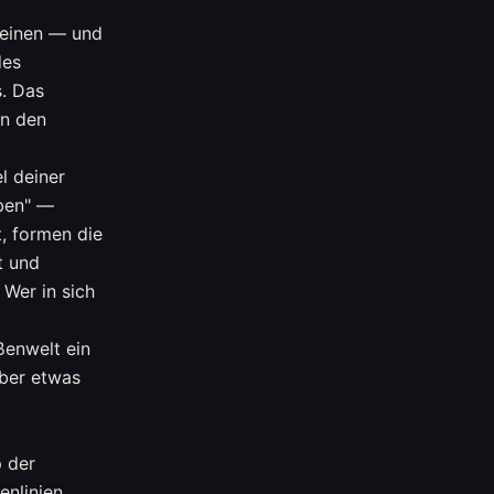
leinen — und
des
s. Das
in den
l deiner
eben" —
t, formen die
t und
 Wer in sich
ßenwelt ein
über etwas
p der
enlinien,